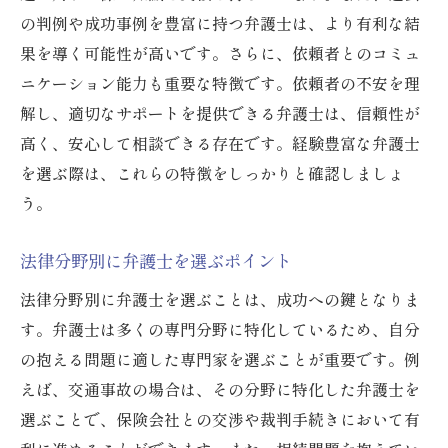
依頼者の声から見る弁護士の実績
の判例や成功事例を豊富に持つ弁護士は、より有利な結
交通事故や相続で頼れる弁護士を見つける方法
果を導く可能性が高いです。さらに、依頼者とのコミュ
交通事故案件に強い弁護士の選び方
ニケーション能力も重要な特徴です。依頼者の不安を理
相続問題で信頼できる弁護士の特徴
解し、適切なサポートを提供できる弁護士は、信頼性が
専門性の高い弁護士の見分け方
高く、安心して相談できる存在です。経験豊富な弁護士
過去の裁判事例から見る実力
を選ぶ際は、これらの特徴をしっかりと確認しましょ
う。
弁護士との初回相談で確認すべきこと
中山法律事務所での相談事例
法律分野別に弁護士を選ぶポイント
専門分野での弁護士選び成功への近道
法律分野別に弁護士を選ぶことは、成功への鍵となりま
各分野に特化した弁護士の探し方
す。弁護士は多くの専門分野に特化しているため、自分
専門分野の知識を確認する方法
の抱える問題に適した専門家を選ぶことが重要です。例
弁護士の専門性を活かした成功事例
えば、交通事故の場合は、その分野に特化した弁護士を
法律相談での専門性の確認ポイント
選ぶことで、保険会社との交渉や裁判手続きにおいて有
分野別の弁護士選びのおすすめプラン