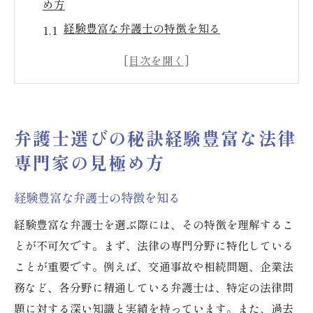
め方
経験豊富な弁護士の特徴を知る
法律分野別に弁護士を選ぶポイント
過去の成功事例から学ぶ弁護士選び
口コミや評判を参考にする方法
面談で確認すべき質問事項
弁護士選びの秘訣経験豊富な法律
中山法律事務所の弁護士選びの事例
専門家の見極め方
弁護士経験と実績を活かした成功事例の紹介
交通事故での和解成功事例
経験豊富な弁護士の特徴を知る
相続問題での解決事例
経験豊富な弁護士を選ぶ際には、その特徴を理解するこ
企業法務における契約書作成成功事例
とが不可欠です。まず、法律の専門分野に特化している
刑事事件からの無罪判決事例
ことが重要です。例えば、交通事故や相続問題、企業法
務など、各分野に精通している弁護士は、特定の法律問
法律顧問としての成功体験
題に対する深い知識と実績を持っています。また、過去