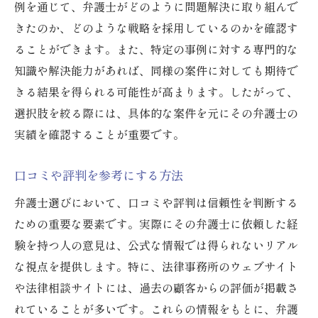
例を通じて、弁護士がどのように問題解決に取り組んで
実績確認で失敗を防ぐポイント
きたのか、どのような戦略を採用しているのかを確認す
中山法律事務所の実績公開事例
ることができます。また、特定の事例に対する専門的な
口コミと評判から見る弁護士の実力
知識や解決能力があれば、同様の案件に対しても期待で
口コミが示す弁護士の信頼度
きる結果を得られる可能性が高まります。したがって、
評判を活かした弁護士選び
選択肢を絞る際には、具体的な案件を元にその弁護士の
実績を確認することが重要です。
実際の相談者の声から見る評判
口コミで確認する弁護士の対応力
口コミや評判を参考にする方法
評判が示す専門性の高さ
弁護士選びにおいて、口コミや評判は信頼性を判断する
中山法律事務所の口コミ評価
ための重要な要素です。実際にその弁護士に依頼した経
弁護士を選ぶ際に注目すべきポイント
験を持つ人の意見は、公式な情報では得られないリアル
経験と実績の確認方法
な視点を提供します。特に、法律事務所のウェブサイト
専門分野の知識確認ポイント
や法律相談サイトには、過去の顧客からの評価が掲載さ
口コミと評判の重要性
れていることが多いです。これらの情報をもとに、弁護