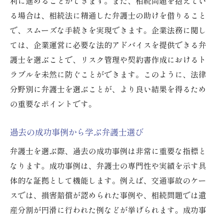
利に進めることができます。また、相続問題を抱えてい
中山法律事務所の専門分野別対応事例
る場合は、相続法に精通した弁護士の助けを借りること
で、スムーズな手続きを実現できます。企業法務に関し
弁護士の過去の成功事例で信頼性を確認しよう
ては、企業運営に必要な法的アドバイスを提供できる弁
成功事例が示す弁護士の実力
護士を選ぶことで、リスク管理や契約書作成におけるト
事例から学ぶ弁護士の対応力
ラブルを未然に防ぐことができます。このように、法律
弁護士の成功体験を活かした相談方法
分野別に弁護士を選ぶことが、より良い結果を得るため
過去の案件事例で見る解決能力
の重要なポイントです。
信頼できる弁護士の選び方
中山法律事務所の成功事例紹介
過去の成功事例から学ぶ弁護士選び
具体的な弁護士の実績が重要な理由
弁護士を選ぶ際、過去の成功事例は非常に重要な指標と
実績が示す弁護士の経験値
なります。成功事例は、弁護士の専門性や実績を示す具
体的な証拠として機能します。例えば、交通事故のケー
過去の実績から見る信頼性
スでは、損害賠償が認められた事例や、相続問題では遺
具体的な実績が生む安心感
産分割が円滑に行われた例などが挙げられます。成功事
弁護士の選び方に実績が重要な理由