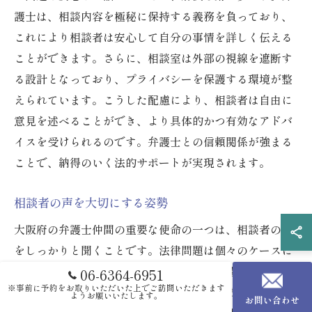
護士は、相談内容を極秘に保持する義務を負っており、
これにより相談者は安心して自分の事情を詳しく伝える
ことができます。さらに、相談室は外部の視線を遮断す
る設計となっており、プライバシーを保護する環境が整
えられています。こうした配慮により、相談者は自由に
意見を述べることができ、より具体的かつ有効なアドバ
イスを受けられるのです。弁護士との信頼関係が強まる
ことで、納得のいく法的サポートが実現されます。
相談者の声を大切にする姿勢
大阪府の弁護士仲間の重要な使命の一つは、相談者の声
をしっかりと聞くことです。法律問題は個々のケースに
よって異なり、それぞれの背景や感情が影響します。そ
06-6364-6951
※事前に予約をお取りいただいた上でご訪問いただきます
のため、弁護士は相談者の話を丁寧に聞き取り、ニーズ
ようお願いいたします。
お問い合わせ