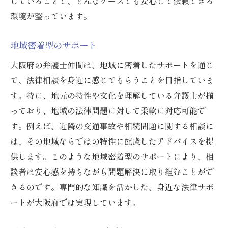
していることで、どんなケースでも安心して依頼できる
弁護士間の連携による強み
環境が整っています。
最新の法律情報の共有
チームワークによる解決力
地域密着型のサポート
各分野の専門家とのネットワーク
大阪府の弁護士仲間は、地域に密着したサポートを通じ
トラブル発生時の即時対応体制
て、法律相談を身近に感じてもらうことを目指していま
弁護士による大阪府での企業法務サポートの重
す。特に、地元の特性や文化を理解している弁護士が揃
要性
っており、地域の法律問題に対して柔軟に対応可能で
企業法務の基礎知識
す。例えば、近隣の交通事故や相続問題に関する相談に
は、その地域ならではの特性に配慮したアドバイスを提
法的リスクの事前対策
供します。このような地域密着型のサポートにより、相
ビジネス契約の適正化
談者は安心感を持ちながら問題解決に取り組むことがで
法令順守の重要性
きるのです。専門的な知識を活かした、身近な法律サポ
人事労務に関する法的対応
ートが大阪府では実現しています。
企業成長を支える法的基盤