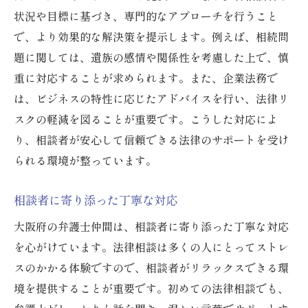
具体的事例を用いた説明
状況や目標に基づき、専門的なアプローチを行うこと
で、より効果的な解決策を提示します。例えば、相続問
問題解決へのプロセスの明確化
題に関しては、遺族の感情や関係性を考慮した上で、慎
法律の力で不安を解消する大阪府の弁護士仲間
重に対応することが求められます。また、企業法務で
の取り組み
は、ビジネスの特性に応じたアドバイスを行い、法律リ
問題解決に向けた戦略立案
スクの軽減を図ることが重要です。こうした対応によ
安心をもたらす法律相談
り、相談者が安心して信頼できる法律のサポートを受け
法的手続きのサポート
られる環境が整っています。
相談者の不安を軽減するアプローチ
相談者に寄り添った丁寧な対応
実例を踏まえた安心感の提供
困難なケースへの対応実績
大阪府の弁護士仲間は、相談者に寄り添った丁寧な対応
を心がけています。法律相談は多くの人にとってストレ
スのかかる体験ですので、相談者がリラックスできる環
境を提供することが重要です。初めての法律相談でも、