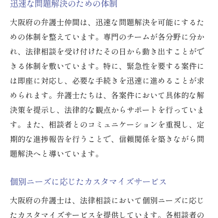
大阪府の弁護士仲間が目指す安心の法律相談環
迅速な問題解決のための体制
境
大阪府の弁護士仲間は、迅速な問題解決を可能にするた
相談しやすい雰囲気作り
めの体制を整えています。専門のチームが各分野に分か
プライバシー保護の徹底
れ、法律相談を受け付けたその日から動き出すことがで
相談者の声を大切にする姿勢
きる体制を敷いています。特に、緊急性を要する案件に
は即座に対応し、必要な手続きを迅速に進めることが求
信頼関係の構築手法
められます。弁護士たちは、各案件において具体的な解
継続的なサポート提供
決策を提示し、法律的な観点からサポートを行っていま
安心して任せられる環境
す。また、相談者とのコミュニケーションを重視し、定
大阪府での弁護士仲間が提供する的確な法律ア
期的な進捗報告を行うことで、信頼関係を築きながら問
ドバイス
題解決へと導いています。
ニーズに合わせたカスタマイズアドバイス
法律知識に基づく解決策
個別ニーズに応じたカスタマイズサービス
相談者の状況に応じた柔軟な対応
大阪府の弁護士は、法律相談において個別ニーズに応じ
最新の法令情報を活かした助言
たカスタマイズサービスを提供しています。各相談者の