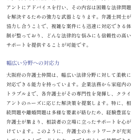
アントにアドバイスを行い、その内容は困難な法律問題
安心感を与えるコミュニケーション
を解決するための強力な武器となります。弁護士同士が
地域の特性を活かした法的対応
協力し合うことで、複雑な案件にも迅速に対応できる体
交通事故や相続問題に備える大阪府の弁護士仲
制が整っており、どんな法律的な悩みにも信頼性の高い
間の力
サポートを提供することが可能です。
交通事故対応の専門知識
相続問題の解決策提案
幅広い分野への対応力
複雑な法律手続きをサポート
大阪府の弁護士仲間は、幅広い法律分野に対して柔軟に
関係者間の調整スキル
対応できる能力を持っています。企業法務から家庭内の
事例に基づく対応策の提示
トラブルまで、各弁護士がその専門性を発揮し、クライ
安心感をもたらす法的助言
アントのニーズに応じた解決策を提案します。特に、相
続問題や離婚問題は多様な要素が絡むため、経験豊富な
大阪府での法律トラブルに迅速に対応する弁護
弁護士が集まり、相談者の立場に立ったサポートを心が
士の連携
けています。このように、弁護士のネットワークが充実
初動対応のスピード