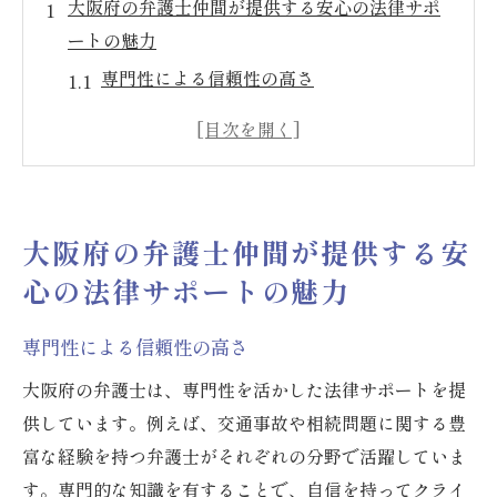
大阪府の弁護士仲間が提供する安心の法律サポ
ートの魅力
専門性による信頼性の高さ
幅広い分野への対応力
地域密着型のサポート
迅速な問題解決のための体制
個別ニーズに応じたカスタマイズサービス
大阪府の弁護士仲間が提供する安
相談者に寄り添った丁寧な対応
心の法律サポートの魅力
信頼できる弁護士が大阪府で提供する法的サポ
ートとは
専門性による信頼性の高さ
経験豊富な弁護士による実績
大阪府の弁護士は、専門性を活かした法律サポートを提
透明性のある料金設定
供しています。例えば、交通事故や相続問題に関する豊
納得のいく解決策の提供
富な経験を持つ弁護士がそれぞれの分野で活躍していま
継続的なフォローアップの重要性
す。専門的な知識を有することで、自信を持ってクライ