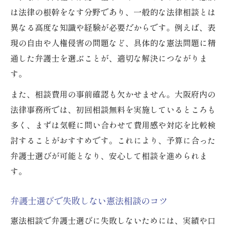
無料相談を活用した弁護士選びのポイント
は法律の根幹をなす分野であり、一般的な法律相談とは
憲法相談で弁護士を比較検討する方法
異なる高度な知識や経験が必要だからです。例えば、表
現の自由や人権侵害の問題など、具体的な憲法問題に精
弁護士相談の費用相場と安心できる選び方
通した弁護士を選ぶことが、適切な解決につながりま
弁護士相談費用の相場と賢い見積もり取得
す。
大阪で憲法相談する際の費用目安と注意点
また、相談費用の事前確認も欠かせません。大阪府内の
初回無料の弁護士相談を活用するメリット
法律事務所では、初回相談無料を実施しているところも
費用対効果の高い弁護士選びのポイント
多く、まずは気軽に問い合わせて費用感や対応を比較検
弁護士費用の内訳と安心できる契約手順
討することがおすすめです。これにより、予算に合った
憲法問題に真摯に向き合う弁護士の特徴と見極
弁護士選びが可能となり、安心して相談を進められま
め方
す。
憲法問題に強い弁護士の特徴と選び方
話をよく聴く弁護士の信頼性評価方法
弁護士選びで失敗しない憲法相談のコツ
誠実対応ができる弁護士の見極めポイント
憲法相談で弁護士選びに失敗しないためには、実績や口