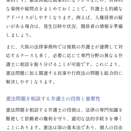
要望を的確に伝える相談の進め方
な事例や疑問点をまとめておくことで、弁護士も的確な
複数の弁護士で比較する相談のコツ
アドバイスがしやすくなります。例えば、人権侵害の疑
オンラインと対面の相談方法を選ぶ基準
いがある場合は、発生日時や状況、関係者の情報を準備
しましょう。
信頼できる弁護士に出会うための心得
また、大阪の法律事務所では複数の弁護士が連携して対
応するケースも多く、必要に応じて専門分野の異なる弁
護士に相談を振り分けることが可能です。これにより、
憲法問題に加え関連する民事や行政法の問題も総合的に
解決しやすくなります。
憲法問題を相談する弁護士の役割と重要性
憲法問題を相談する弁護士の役割は、法律の専門知識を
駆使して依頼者の権利を守り、適切な法的手続きを導く
ことにあります。憲法は国の基本法であり、個人の自由