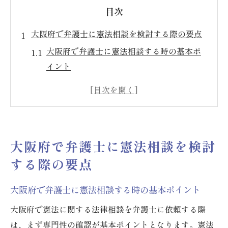
目次
大阪府で弁護士に憲法相談を検討する際の要点
大阪府で弁護士に憲法相談する時の基本ポ
イント
弁護士選びで失敗しない憲法相談のコツ
大阪法律事務所の弁護士活用方法を解説
憲法問題を相談する弁護士の役割と重要性
大阪弁護士会の苦情対応と信頼できる相談
大阪府で弁護士に憲法相談を検討
法
する際の要点
信頼できる弁護士を選ぶための憲法相談ガイド
信頼できる弁護士の特徴と選び方の実践法
大阪府で弁護士に憲法相談する時の基本ポイント
大阪弁護士会の登録名簿活用で安心相談
大阪府で憲法に関する法律相談を弁護士に依頼する際
弁護士への苦情事例から学ぶ相談の注意点
は、まず専門性の確認が基本ポイントとなります。憲法