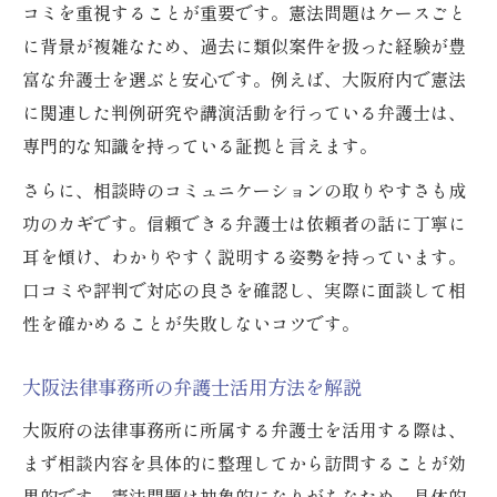
懲戒処分事例から学ぶ弁護士選びのコツ
コミを重視することが重要です。憲法問題はケースごと
に背景が複雑なため、過去に類似案件を扱った経験が豊
実績豊富な弁護士を大阪で探すヒント
富な弁護士を選ぶと安心です。例えば、大阪府内で憲法
大阪府で法律相談をするベストなタイミングと
に関連した判例研究や講演活動を行っている弁護士は、
は
専門的な知識を持っている証拠と言えます。
弁護士に相談する最適なタイミングの見極
め方
さらに、相談時のコミュニケーションの取りやすさも成
功のカギです。信頼できる弁護士は依頼者の話に丁寧に
早期相談で得られる憲法問題解決のメリッ
耳を傾け、わかりやすく説明する姿勢を持っています。
ト
口コミや評判で対応の良さを確認し、実際に面談して相
無料相談の活用時期と注意すべき点
性を確かめることが失敗しないコツです。
トラブル発生時の弁護士相談フロー解説
忙しい社会人向けの相談予約活用術
大阪法律事務所の弁護士活用方法を解説
納得の弁護士選びに繋がる憲法相談のポイント
大阪府の法律事務所に所属する弁護士を活用する際は、
納得できる弁護士選びのための憲法相談準
まず相談内容を具体的に整理してから訪問することが効
備
果的です。憲法問題は抽象的になりがちなため、具体的