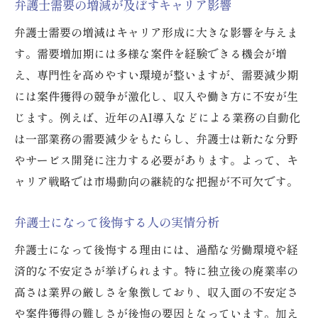
弁護士需要の増減が及ぼすキャリア影響
弁護士多すぎ現象と市場への影響分析
司法試験合格者増加が業界へ及ぼす波紋
弁護士需要の増減はキャリア形成に大きな影響を与えま
す。需要増加期には多様な案件を経験できる機会が増
弁護士増加で求められる新たな役割とは
え、専門性を高めやすい環境が整いますが、需要減少期
弁護士人口推移から見る業界動向の変化
には案件獲得の競争が激化し、収入や働き方に不安が生
今後の弁護士市場に必要な視点とは
じます。例えば、近年のAI導入などによる業務の自動化
廃業率や独立リスクから考える将来性
は一部業務の需要減少をもたらし、弁護士は新たな分野
弁護士の廃業率と背景にある要因解説
やサービス開発に注力する必要があります。よって、キ
独立弁護士が直面するリスクと課題とは
ャリア戦略では市場動向の継続的な把握が不可欠です。
弁護士の廃業実態から見える業界構造
弁護士になって後悔する人の実情分析
弁護士の将来を左右する独立の選択肢
弁護士業界で生き残るための戦略とは
弁護士になって後悔する理由には、過酷な労働環境や経
済的な不安定さが挙げられます。特に独立後の廃業率の
廃業リスクに備える弁護士の働き方改革
高さは業界の厳しさを象徴しており、収入面の不安定さ
弁護士業界の真実と生き残り戦略を解説
や案件獲得の難しさが後悔の要因となっています。加え