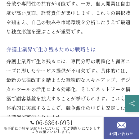
分散や専門性の共有が可能です。一方、個人開業は自由
度が高い反面、経営責任が集中します。これらの選択肢
を踏まえ、自己の強みや市場環境を分析したうえで最適
な独立形態を選ぶことが重要です。
弁護士業界で生き残るための戦略とは
弁護士業界で生き残るには、専門分野の明確化と顧客ニ
ーズに即したサービス提供が不可欠です。具体的には、
最新の法律改正を踏まえた継続的なスキルアップ、デジ
タルツールの活用による効率化、そしてネットワーク構
築で顧客基盤を拡大することが挙げられます。これらを
体系的に実践することで、競争激化の中でも安定した収
益確保が可能となります。
06-6364-6951
※事前に予約をお取りいただいた上でご訪問いただきます
ようお願いいたします。
お問い合わせ
廃業リスクに備える弁護士の働き方改革