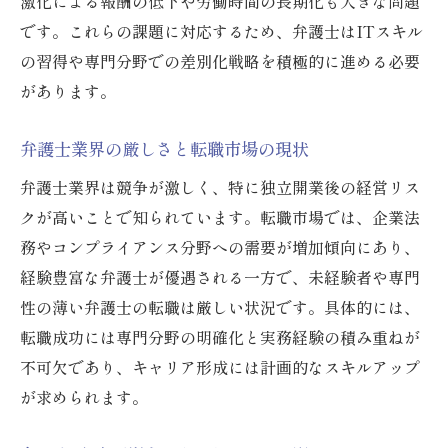
激化による報酬の低下や労働時間の長期化も大きな問題
弁護士食えない2chで語られる現実とは
です。これらの課題に対応するため、弁護士はITスキル
弁護士の儲かる仕組みと現実のギャップ
の習得や専門分野での差別化戦略を積極的に進める必要
弁護士として食えない時代の生き方提案
があります。
弁護士は本当に儲かるのか経験者の声
弁護士業界の厳しさと転職市場の現状
後悔しない弁護士キャリア形成のヒント
弁護士になって後悔しないための心構え
弁護士業界は競争が激しく、特に独立開業後の経営リス
クが高いことで知られています。転職市場では、企業法
弁護士キャリアに必要なスキルと戦略
務やコンプライアンス分野への需要が増加傾向にあり、
業界厳しい状況での転職・独立支援策
経験豊富な弁護士が優遇される一方で、未経験者や専門
弁護士のキャリア後悔事例と対策法
性の薄い弁護士の転職は厳しい状況です。具体的には、
弁護士が考える働き方改革の最前線
転職成功には専門分野の明確化と実務経験の積み重ねが
長期的な視点で選ぶ弁護士の道のり
不可欠であり、キャリア形成には計画的なスキルアップ
弁護士が増加する理由と市場の動向分析
が求められます。
弁護士が増えている理由は何か解説