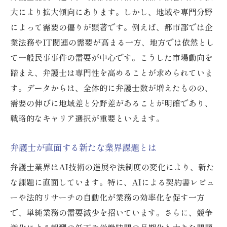
業界内で語られる弁護士やめとけの真相
大により拡大傾向にあります。しかし、地域や専門分野
によって需要の偏りが顕著です。例えば、都市部では企
弁護士の厳しい現実と将来の転機を探る
業法務やIT関連の需要が高まる一方、地方では依然とし
厳しい弁護士業界で生き残るための条件
て一般民事事件の需要が中心です。こうした市場動向を
AI進化が弁護士需要に与える影響とは
踏まえ、弁護士は専門性を高めることが求められていま
AI技術の進化で変わる弁護士の役割
す。データからは、全体的に弁護士数が増えたものの、
弁護士とAI共存時代の新しい働き方
需要の伸びに地域差と分野差があることが明確であり、
AI弁護士なくなる説の真偽を徹底検証
戦略的なキャリア選択が重要といえます。
弁護士業界におけるAI失業リスクの現実
弁護士が直面する新たな業界課題とは
AI導入と弁護士需要減少の関係を考察
今後の弁護士とAIの最適な関係性とは
弁護士業界はAI技術の進展や法制度の変化により、新た
な課題に直面しています。特に、AIによる契約書レビュ
弁護士として食えないは本当かを検証
ーや法的リサーチの自動化が業務の効率化を促す一方
弁護士食えない嘘の実態と収入事情
で、単純業務の需要減少を招いています。さらに、競争
弁護士多すぎ問題がもたらす影響とは