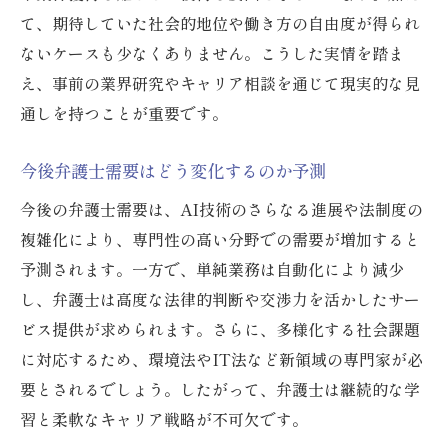
弁護士業界の現実をデータで読み解く
て、期待していた社会的地位や働き方の自由度が得られ
弁護士として生き残るための新常識
ないケースも少なくありません。こうした実情を踏ま
弁護士キャリア構築のポイント整理
え、事前の業界研究やキャリア相談を通じて現実的な見
弁護士が嫌がる事とその対策を考察
通しを持つことが重要です。
将来性のある弁護士像を目指すには
今後弁護士需要はどう変化するのか予測
弁護士需要の本質を掴む生存戦略
今後の弁護士需要は、AI技術のさらなる進展や法制度の
複雑化により、専門性の高い分野での需要が増加すると
予測されます。一方で、単純業務は自動化により減少
し、弁護士は高度な法律的判断や交渉力を活かしたサー
ビス提供が求められます。さらに、多様化する社会課題
に対応するため、環境法やIT法など新領域の専門家が必
要とされるでしょう。したがって、弁護士は継続的な学
習と柔軟なキャリア戦略が不可欠です。