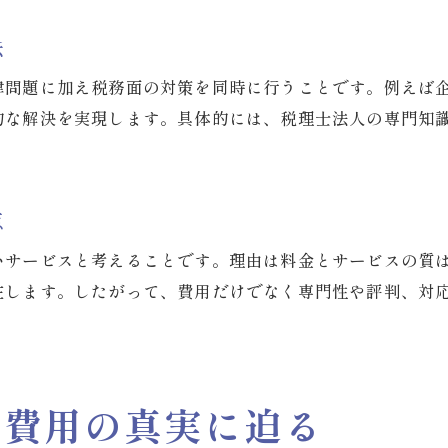
費用明細から見る弁護士選びのポイント
法
多面的サポートが強みの弁護士活用法
律問題に加え税務面の対策を同時に行うことです。例えば
弁護士と税理士の連携で得られる安心感
的な解決を実現します。具体的には、税理士法人の専門知
フォーカスクライド活用のメリットとは
複数の専門家による問題解決の実例紹介
弁護士の総合サポートで安心の対応力
点
クライアント目線の弁護士サポート体制
いサービスと考えることです。理由は料金とサービスの質
多面的サポートを活かす弁護士選びのコツ
在します。したがって、費用だけでなく専門性や評判、対
ダメな弁護士を避けるポイントを紹介
ダメな弁護士の特徴と見極め方を解説
弁護士が嫌がる対応と信頼関係の築き方
や費用の真実に迫る
トラブル回避に役立つ弁護士の選び方