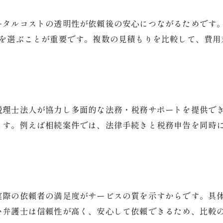
信頼できる弁護士を見つける秘訣とは
ータルコストの透明性が依頼後の安心につながるためです
弁護士の専門性と実績を見極めるコツ
系を選ぶことが重要です。複数の見積もりを比較して、費用
信頼できる弁護士の特徴と見分け方
初回相談時にチェックしたい弁護士対応
口コミや体験談から得る選び方のヒント
多面的なサポートを提供する弁護士の選定法
税理士法人が協力し多面的な法務・税務サポートを提供で
弁護士を選ぶ際の不安を解消するポイント
ます。例えば相続案件では、法律手続きと税務申告を同時
弁護士費用の相場と報酬基準を徹底解説
弁護士費用の相場を知って安心相談へ
フォーカスクライドの報酬基準を解説
費用の内訳と請求時の注意点を押さえる
実際の依頼者の満足度がサービスの質を示すからです。具
弁護士費用の比較で見落としがちな点
い弁護士は信頼性が高く、安心して依頼できるため、比較
適正な弁護士費用の判断基準とは