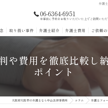
弁護
06-6364-6951
※事前に予約をお取りいただいた上でご訪問いただ
念
取り扱い事件
弁護士紹介
弁護士費用
ご依頼の
報酬規程
判や費用を徹底比較し
ポイント
大阪府大阪市の弁護士なら中山法律事務所
コラム
弁護士フォ