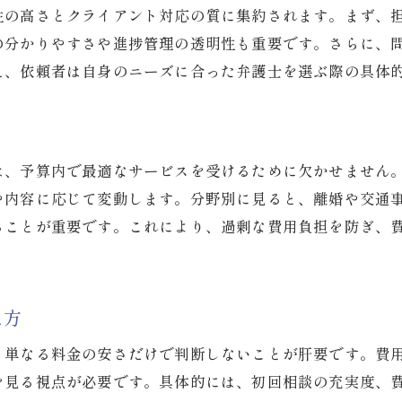
費用トラブルを避けるためのチェック事項
性の高さとクライアント対応の質に集約されます。まず、
報酬基準や追加費用の確認方法を解説
の分かりやすさや進捗管理の透明性も重要です。さらに、
弁護士費用の説明を受ける際の注意点
え、依頼者は自身のニーズに合った弁護士を選ぶ際の具体
納得の費用で安心して依頼するために
は、予算内で最適なサービスを受けるために欠かせません
や内容に応じて変動します。分野別に見ると、離婚や交通
ることが重要です。これにより、過剰な費用負担を防ぎ、
え方
、単なる料金の安さだけで判断しないことが肝要です。費
を見る視点が必要です。具体的には、初回相談の充実度、