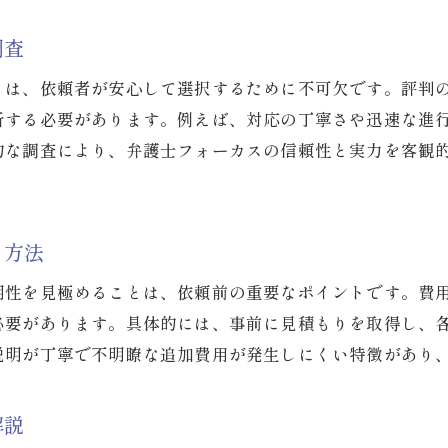
失敗例から学ぶ弁護士選びの注意点
不安を感じたらセカンドオピニオン活用を
調査
信頼できる弁護士を見つけるための比較軸
とは、依頼者が安心して選択するために不可欠です。評判
納得のいく弁護士比較と選び方ガイド
析する必要があります。例えば、対応の丁寧さや迅速な進
弁護士の比較で押さえるべき重要項目
的な調査により、弁護士フォーカスの信頼性と実力を客観
費用・対応・専門性で弁護士を総合比較
口コミや評判を活用した弁護士選択法
納得感を得るための弁護士相談活用術
る方法
弁護士比較時に注意したい落とし穴
明性を見極めることは、依頼前の重要なポイントです。費
自分に合う弁護士選びの最終チェックポイント
必要があります。具体的には、事前に見積もりを取得し、
依頼前に知るべき弁護士費用の注意点
説明が丁寧で不明瞭な追加費用が発生しにくい特徴があり
依頼前に確認すべき弁護士費用のポイント
見積もりで納得できる費用体系を理解
解説