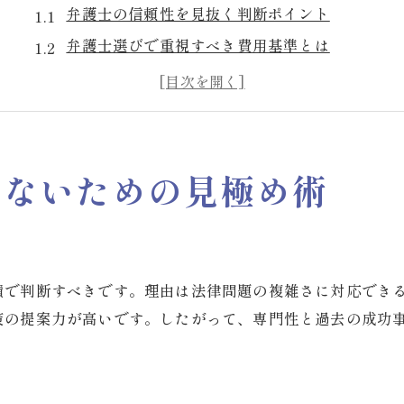
弁護士の信頼性を見抜く判断ポイント
弁護士選びで重視すべき費用基準とは
フォーカスクライド連携の強みを解説
弁護士の比較時に注目すべき評判情報
税理士法人との多面的サポートの活用法
弁護士を選ぶ際のよくある誤解と注意点
しないための見極め術
フォーカスの評判や費用の真実に迫る
弁護士フォーカスの評判の実態を徹底調査
費用体系と報酬基準の透明性を見極める方法
績で判断すべきです。理由は法律問題の複雑さに対応でき
フォーカスクライド評価のポイントを解説
策の提案力が高いです。したがって、専門性と過去の成功
弁護士選びで知っておきたい費用相場
クライアント目線での弁護士費用の考え方
口コミから読み解く弁護士の信頼度とは