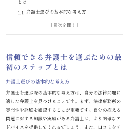
とは
弁護士選びの基本的な考え方
口コミや評判を活用する方法
初回相談時に確認すべきこととは
弁護士の専門分野を見極めるポイント
法律事務所の運営方針を理解する
信頼できる弁護士を選ぶための最
信頼関係を築くための第一歩
初のステップとは
弁護士と法律事務所の選び方で失敗しないため
に
弁護士選びの基本的な考え方
料金設定の透明性を確認する
弁護士を選ぶ際の基本的な考え方は、自分の法律問題に
実績のある事務所を選ぶ理由
適した弁護士を見つけることです。まず、法律事務所の
自身のニーズに合った弁護士を探す
専門性や経験を確認することが重要です。自分の抱える
過去のクライアントの声を参考にする
問題に対する知識や実績がある弁護士は、より的確なア
ドバイスを提供してくれるでしょう。また、口コミをチ
契約時の注意事項について