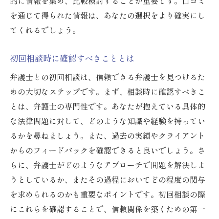
的に情報を集め、比較検討することが重要です。口コミ
事務所のスタッフ構成を理解する
を通じて得られた情報は、あなたの選択をより確実にし
最新の法改正への対応力
てくれるでしょう。
特定の法分野に特化した事務所の利点
初回相談時に確認すべきこととは
初めての法律相談を成功させるための秘訣
事前準備の重要性
弁護士との初回相談は、信頼できる弁護士を見つけるた
めの大切なステップです。まず、相談時に確認すべきこ
相談時に持参すべき資料
とは、弁護士の専門性です。あなたが抱えている具体的
適切な質問方法を学ぶ
な法律問題に対して、どのような知識や経験を持ってい
相談の目的と目標を明確にする
るかを尋ねましょう。また、過去の実績やクライアント
弁護士へのフィードバックの提供
からのフィードバックを確認できると良いでしょう。さ
相談後のフォローアップの方法
らに、弁護士がどのようなアプローチで問題を解決しよ
弁護士事務所選びで重視すべき要素とは
うとしているか、またその過程においてどの程度の関与
アクセスの良さと利便性
を求められるのかも重要なポイントです。初回相談の際
にこれらを確認することで、信頼関係を築くための第一
対応の迅速さ