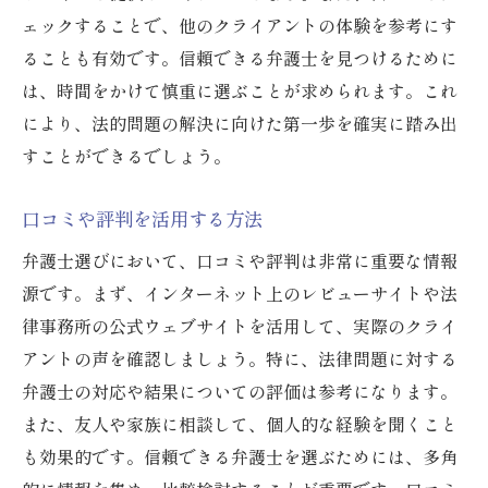
ェックすることで、他のクライアントの体験を参考にす
オンラインレビューの活用法
ることも有効です。信頼できる弁護士を見つけるために
あなたに最適な弁護士を見つけるための質問リ
は、時間をかけて慎重に選ぶことが求められます。これ
スト
により、法的問題の解決に向けた第一歩を確実に踏み出
弁護士の専門性を確認する質問
すことができるでしょう。
過去のケースに関する質問
相談費用に関するポイント
口コミや評判を活用する方法
弁護士の対応スピードを確認する方法
弁護士選びにおいて、口コミや評判は非常に重要な情報
将来のトラブルを避けるための質問
源です。まず、インターネット上のレビューサイトや法
法律事務所のサポート体制に関する質問
律事務所の公式ウェブサイトを活用して、実際のクライ
アントの声を確認しましょう。特に、法律問題に対する
弁護士事務所の専門性を見極めるポイント
弁護士の対応や結果についての評価は参考になります。
専門分野の確認方法
また、友人や家族に相談して、個人的な経験を聞くこと
弁護士の資格と経験をチェックする
も効果的です。信頼できる弁護士を選ぶためには、多角
成功事例の分析