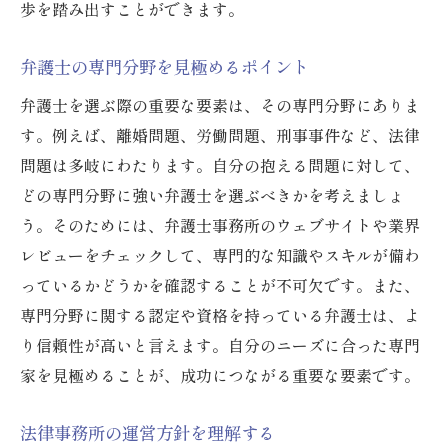
歩を踏み出すことができます。
相談内容に対する理解度
弁護士の人柄とコミュニケーション能力
弁護士の専門分野を見極めるポイント
事務所の規模と専門性
弁護士を選ぶ際の重要な要素は、その専門分野にありま
料金体系と予算管理
す。例えば、離婚問題、労働問題、刑事事件など、法律
経験豊富な弁護士を見つけるための方法
問題は多岐にわたります。自分の抱える問題に対して、
実績のある弁護士の探し方
どの専門分野に強い弁護士を選ぶべきかを考えましょ
専門士会の活用
う。そのためには、弁護士事務所のウェブサイトや業界
法律セミナーや講演会での情報収集
レビューをチェックして、専門的な知識やスキルが備わ
っているかどうかを確認することが不可欠です。また、
同業者からの推薦を受ける
専門分野に関する認定や資格を持っている弁護士は、よ
弁護士の執筆した書籍や論文を読む
り信頼性が高いと言えます。自分のニーズに合った専門
ネットワークを活用した情報収集
家を見極めることが、成功につながる重要な要素です。
法律問題を解決するためのベストパートナーの
探し方
法律事務所の運営方針を理解する