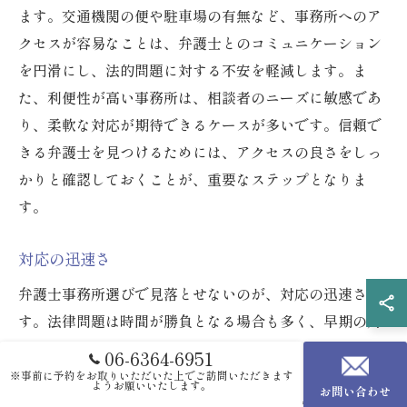
ます。交通機関の便や駐車場の有無など、事務所へのア
クセスが容易なことは、弁護士とのコミュニケーション
を円滑にし、法的問題に対する不安を軽減します。ま
た、利便性が高い事務所は、相談者のニーズに敏感であ
り、柔軟な対応が期待できるケースが多いです。信頼で
きる弁護士を見つけるためには、アクセスの良さをしっ
かりと確認しておくことが、重要なステップとなりま
す。
対応の迅速さ
弁護士事務所選びで見落とせないのが、対応の迅速さで
す。法律問題は時間が勝負となる場合も多く、早期の対
応が結果を大きく左右することがあります。そのため、
06-6364-6951
相談時にどれだけ早く返答があるか、また、実際の案件
※事前に予約をお取りいただいた上でご訪問いただきます
ようお願いいたします。
お問い合わせ
に対してどの程度迅速に動いてくれるのかを確認するこ