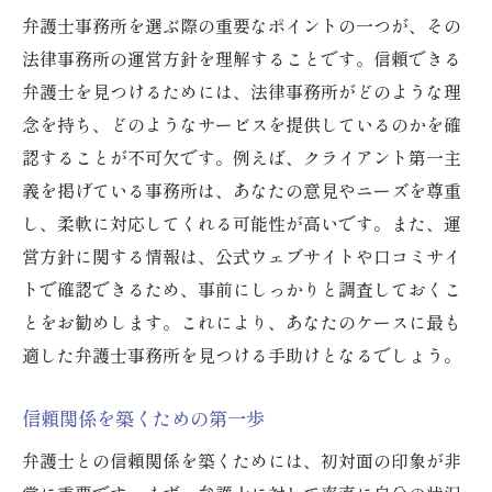
長期的な視点での弁護士選び
弁護士事務所を選ぶ際の重要なポイントの一つが、その
パートナーとしての信頼性を評価する
法律事務所の運営方針を理解することです。信頼できる
相談相手としての相性を確認する
弁護士を見つけるためには、法律事務所がどのような理
将来の法的ニーズを見据える
念を持ち、どのようなサービスを提供しているのかを確
多様な分野に対応できる事務所の利点
認することが不可欠です。例えば、クライアント第一主
義を掲げている事務所は、あなたの意見やニーズを尊重
法律サービスの質を見極める方法
し、柔軟に対応してくれる可能性が高いです。また、運
営方針に関する情報は、公式ウェブサイトや口コミサイ
トで確認できるため、事前にしっかりと調査しておくこ
とをお勧めします。これにより、あなたのケースに最も
適した弁護士事務所を見つける手助けとなるでしょう。
信頼関係を築くための第一歩
弁護士との信頼関係を築くためには、初対面の印象が非