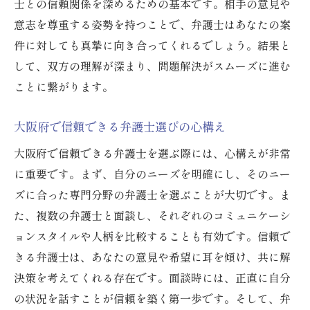
士との信頼関係を深めるための基本です。相手の意見や
大阪府で信頼できる弁護士を選ぶための礼
意志を尊重する姿勢を持つことで、弁護士はあなたの案
儀
件に対しても真摯に向き合ってくれるでしょう。結果と
礼儀を重んじる弁護士選びのポイント
して、双方の理解が深まり、問題解決がスムーズに進む
礼儀正しさがもたらす信頼の構築
ことに繋がります。
弁護士選びにおける礼儀の意義
大阪府内での信頼できる弁護士を探す心得
大阪府で信頼できる弁護士選びの心構え
弁護士との関係を強固にする礼儀の実践
大阪府で信頼できる弁護士を選ぶ際には、心構えが非常
弁護士選びで失敗しないために大阪府での礼儀
に重要です。まず、自分のニーズを明確にし、そのニー
の意義
ズに合った専門分野の弁護士を選ぶことが大切です。ま
大阪府での弁護士選びにおける礼儀の重要
た、複数の弁護士と面談し、それぞれのコミュニケーシ
性
ョンスタイルや人柄を比較することも有効です。信頼で
失敗しない弁護士選びのための礼儀
きる弁護士は、あなたの意見や希望に耳を傾け、共に解
決策を考えてくれる存在です。面談時には、正直に自分
礼儀がもたらす弁護士選びの成功
の状況を話すことが信頼を築く第一歩です。そして、弁
大阪府で信頼できる弁護士を選ぶための戦