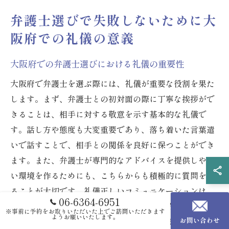
弁護士選びで失敗しないために大
阪府での礼儀の意義
大阪府での弁護士選びにおける礼儀の重要性
大阪府で弁護士を選ぶ際には、礼儀が重要な役割を果た
します。まず、弁護士との初対面の際に丁寧な挨拶がで
きることは、相手に対する敬意を示す基本的な礼儀で
す。話し方や態度も大変重要であり、落ち着いた言葉遣
いで話すことで、相手との関係を良好に保つことができ
ます。また、弁護士が専門的なアドバイスを提供しやす
い環境を作るためにも、こちらからも積極的に質問をす
ることが大切です。礼儀正しいコミュニケーションは、
06-6364-6951
信頼関係を築くための第一歩となり、結果的に安心して
※事前に予約をお取りいただいた上でご訪問いただきます
ようお願いいたします。
お問い合わせ
依頼できる弁護士を見つける手助けとなります。