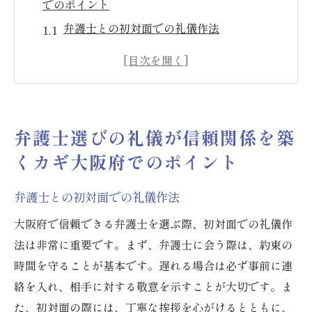
でのポイント
弁護士との初対面での礼儀作法
大阪府における法的専門家との信頼構築
弁護士への敬意がもたらすコミュニケーシ
ョンの円滑化
大阪府で信頼できる弁護士選びの心構え
弁護士選びの礼儀が信頼関係を築
礼儀正しさが弁護士選びに与える影響
くカギ大阪府でのポイント
弁護士と良好な関係を築くための大阪府で
の心得
弁護士との初対面での礼儀作法
大阪府での弁護士選び専門性と礼儀のバランス
大阪府で信頼できる弁護士を選ぶ際、初対面での礼儀作
が重要
法は非常に重要です。まず、弁護士に会う際は、約束の
専門性と礼儀の両立がもたらす信頼
時間を守ることが基本です。遅れる場合は必ず事前に連
大阪府の弁護士が提供する専門的アドバイ
絡を入れ、相手に対する敬意を示すことが大切です。ま
ス
た、初対面の際には、丁寧な挨拶を心がけるとともに、