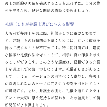
護士の経験や実績を確認することも忘れずに。自分の権
略
利を守るため、良好な関係の構築に努めましょう。
弁護士選びにおける礼儀の効果的な活用
大阪府内での弁護士選びで気を付けるべき
礼儀正しさが弁護士選びに与える影響
礼儀
大阪府で弁護士を選ぶ際、礼儀正しさは重要な要素で
大阪府での弁護士選び礼儀と信頼構築のステッ
す。弁護士との信頼関係を築くためには、互いに敬意を
プ
持って接することが不可欠です。特に初対面では、適切
大阪府での弁護士選びにおける礼儀のステ
な挨拶や礼儀作法を守ることで、相手に良い印象を与え
ップ
ることができます。このような態度は、信頼できる弁護
信頼構築のための礼儀正しいアプローチ
士を選ぶ上での第一歩となります。礼儀正しさがあるこ
弁護士選びの過程での礼儀の効果
とで、コミュニケーションの円滑化にも寄与し、弁護士
大阪府内での弁護士との信頼構築の方法
が真剣にあなたのケースに向き合う姿勢を引き出すこと
が可能です。また、弁護士の側も、礼儀を通じてクライ
礼儀と信頼の相乗効果を生む選び方
アントを大切に思う気持ちが伝わり、その結果として信
弁護士選びの成功例と礼儀の関係
頼関係がより深まります。