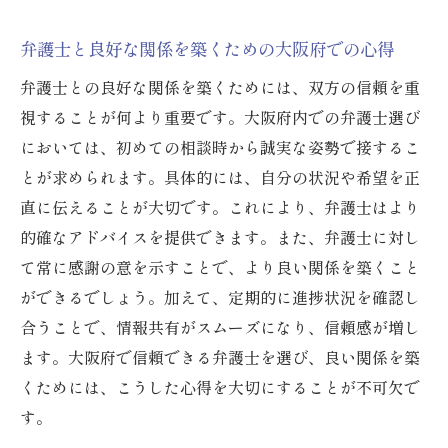
大阪府での信頼構築弁護士選びでの礼儀がもた
らす安心感
弁護士と良好な関係を築くための大阪府での心得
礼儀がもたらす安心感の理由
弁護士との良好な関係を築くためには、双方の信頼を重
大阪府での信頼できる弁護士選びの礼儀
視することが何より重要です。大阪府内での弁護士選び
弁護士との信頼関係の構築における礼儀の
においては、初めての相談時から誠実な姿勢で接するこ
役割
とが求められます。具体的には、自分の状況や希望を正
安心して依頼できる弁護士選びの礼儀
直に伝えることが大切です。これにより、弁護士はより
大阪府内で信頼感を高める弁護士選び
的確なアドバイスを提供できます。また、弁護士に対し
礼儀が弁護士選びに与える安心感
て常に感謝の意を示すことで、より良い関係を築くこと
ができるでしょう。加えて、定期的に進捗状況を確認し
合うことで、情報共有がスムーズになり、信頼感が増し
ます。大阪府で信頼できる弁護士を選び、良い関係を築
くためには、こうした心得を大切にすることが不可欠で
す。