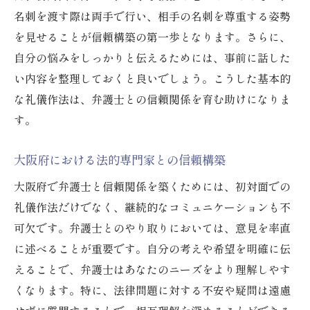
礼儀に重きを置く大阪府の弁護士選び
名刺を渡す際は両手で行い、相手の名刺を尊重する姿勢
弁護士選びで失敗しないための礼儀の重要
を見せることが信頼構築の第一歩となります。さらに、
性
自分の悩みをしっかりと伝えるためには、事前に話した
い内容を整理しておくと良いでしょう。こうした基本的
専門性と人間性のバランスが鍵
な礼儀作法は、弁護士との信頼関係を育む助けになりま
大阪府での弁護士選び、礼儀が信頼に直結
す。
安心して依頼できる弁護士大阪府での礼儀の重
要性
大阪府における法的専門家との信頼構築
大阪府での弁護士選びにおける礼儀の心得
大阪府で弁護士と信頼関係を築くためには、初対面での
礼儀正しさが依頼者の安心感を高める理由
礼儀作法だけでなく、継続的なコミュニケーションも不
弁護士への依頼時の礼儀作法
可欠です。弁護士とのやり取りにおいては、意見を率直
大阪府内での信頼できる弁護士選びのポイ
に述べることが重要です。自分の考えや希望を明確に伝
ント
えることで、弁護士はあなたのニーズをより理解しやす
礼儀を重視した弁護士との関係構築
くなります。特に、法律問題に対する不安や疑問は遠慮