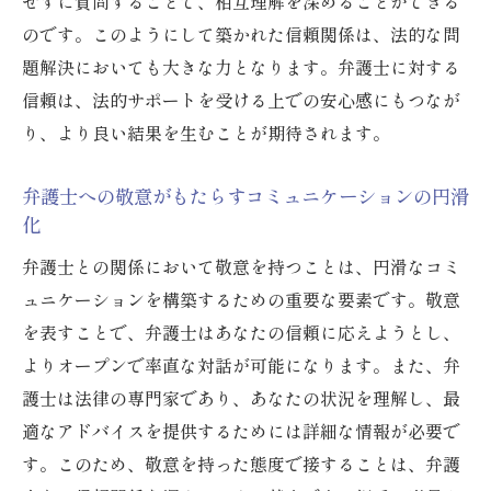
安心して相談できる環境作りのための礼儀
せずに質問することで、相互理解を深めることができる
のです。このようにして築かれた信頼関係は、法的な問
大阪府の弁護士とのコミュニケーションで心が
題解決においても大きな力となります。弁護士に対する
ける礼儀
信頼は、法的サポートを受ける上での安心感にもつなが
弁護士との円滑なコミュニケーションのた
り、より良い結果を生むことが期待されます。
めの礼儀
大阪府での相談時に気を付けるべきポイン
弁護士への敬意がもたらすコミュニケーションの円滑
ト
化
信頼を得るための基本的な礼儀とマナー
弁護士との関係において敬意を持つことは、円滑なコミ
弁護士とのコミュニケーションを深める礼
ュニケーションを構築するための重要な要素です。敬意
儀作法
を表すことで、弁護士はあなたの信頼に応えようとし、
大阪府での弁護士への適切な依頼方法
よりオープンで率直な対話が可能になります。また、弁
礼儀がもたらすコミュニケーションの効果
護士は法律の専門家であり、あなたの状況を理解し、最
信頼できる弁護士を見つける大阪府での礼儀と
適なアドバイスを提供するためには詳細な情報が必要で
心得
す。このため、敬意を持った態度で接することは、弁護