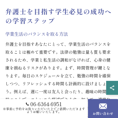
弁護士を目指す学生必見の成功へ
の学習ステップ
学業生活のバランスを取る方法
弁護士を目指すあなたにとって、学業生活のバランスを
取ることは極めて重要です。法律の勉強は量も質も要求
されるため、学業と私生活の調和がなければ、心身の健
康を損ねるリスクがあります。まず、時間管理が鍵とな
ります。毎日のスケジュールを立て、勉強の時間を確保
しつつ、リフレッシュする時間も計画的に設けましょ
う。例えば、週に一度は友人と会ったり、趣味の時間を
持つことで、ストレスを軽減できます。加えて、適度な
06-6364-6951
運動や食生活にも気を配ることで、集中力を高め、学習
※事前に予約をお取りいただいた上でご訪問いただきます
ようお願いいたします。
お問い合わせ
効果を向上させることができます。こうした取り組み