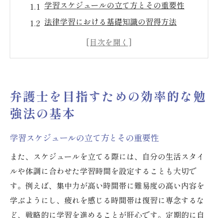
学習スケジュールの立て方とその重要性
法律学習における基礎知識の習得方法
効率的な情報整理術で理解を深める
集中力を高めるための環境作り
学習効果を持続させるための習慣
モチベーションを維持するための目標設定
弁護士を目指すための効率的な勉
法律の広大さに負けない弁護士のための学習戦
強法の基本
略
多角的な視点で法律を学ぶ方法
学習スケジュールの立て方とその重要性
専門分野に特化した学習の利点
また、スケジュールを立てる際には、自分の生活スタイ
理解度を上げるための反復学習術
ルや体調に合わせた学習時間を設定することも大切で
グループ学習の活用とその利点
す。例えば、集中力が高い時間帯に難易度の高い内容を
学ぶようにし、疲れを感じる時間帯は復習に専念するな
法律判例の効果的な読み解き方
ど、戦略的に学習を進めることが肝心です。定期的に自