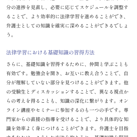
インタラクティブな学習ツールの利用
分の進捗を見直し、必要に応じてスケジュールを調整す
弁護士試験合格に直結する効果的な勉強術
ることで、より効率的に法律学習を進めることができ、
試験範囲を網羅するための学習計画
弁護士としての知識を確実に深めることができるでしょ
過去問を活用した効率的な対策法
う。
試験当日に向けたメンタル準備
法律学習における基礎知識の習得方法
模擬試験の活用とフィードバックの重要性
時間管理術で試験時間を有効に使う
さらに、基礎知識を習得するために、仲間と学ぶことも
試験直前の復習方法と集中力維持法
有効です。勉強会を開き、お互いに教え合うことで、自
分が理解していない部分を見つけることができます。他
弁護士としてのキャリアを築くための成功の心
の受験生とディスカッションすることで、異なる視点か
構え
らの考えを得ることも、知識の深化に繋がります。オン
法律家としての倫理観と価値観の確立
ライン講座やセミナーに参加するのも一つの手です。専
コミュニケーション能力の向上法
門家からの直接の指導を受けることで、より具体的な知
継続的な自己改善の重要性
識を効率よく身につけることができます。弁護士を目指
ネットワーキングのすすめとその方法