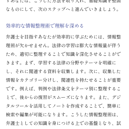
すあなたは、こうした方法を取り入れ、基礎知識を堅固
ストレス管理と自己ケアの技術
なものにして、次のステップへと進んでいきましょう。
法律業界でのキャリアパスの選択肢
効率的な情報整理術で理解を深める
弁護士の道を切り開くために知っておくべき勉
強法
弁護士を目指すあなたが効率的に学ぶためには、情報整
法律の変遷を追うためのリサーチ術
理術が欠かせません。法律の学習は膨大な情報量が伴う
ため、適切に整理することで知識を深化させることがで
実務経験を活かした学び方
きます。まず、学習する法律の分野やテーマを明確に
法律セミナーやワークショップの活用
し、それに関連する資料を収集します。次に、収集した
国際法に関する知識の深め方
情報をカテゴリー分けし、関連性を持たせることが重要
法律関連書籍の効果的な読み方
です。例えば、判例や法律条文をテーマ別に整理するこ
実践的な法律問題の解決練習
とで、後からの復習がスムーズになります。また、デジ
弁護士を目指す学生必見の成功への学習ステッ
タルツールを活用してノートを作成することで、簡単に
プ
検索や編集が可能になります。こうした情報整理術は、
学業生活のバランスを取る方法
弁護士としての知識を身につける上での基盤となり、試