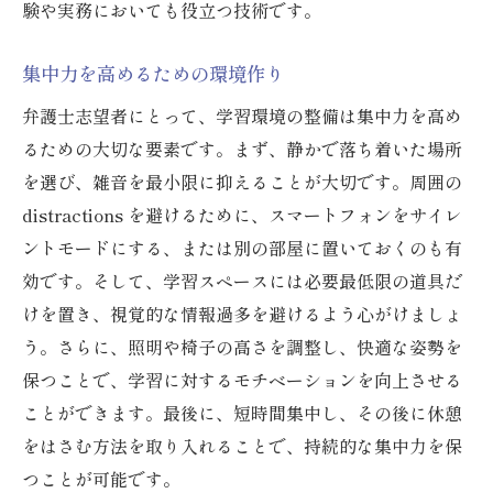
験や実務においても役立つ技術です。
効果的なノートテイキングの技術
早期からのインターンシップの重要性
集中力を高めるための環境作り
フィードバックを受け入れる学びの姿勢
弁護士志望者にとって、学習環境の整備は集中力を高め
勉強仲間との協力とその効果
るための大切な要素です。まず、静かで落ち着いた場所
自己評価による学習進捗の確認
を選び、雑音を最小限に抑えることが大切です。周囲の
弁護士試験に挑むための計画的な勉強法とは
distractions を避けるために、スマートフォンをサイレ
長期的な勉強計画の立案法
ントモードにする、または別の部屋に置いておくのも有
目標達成に向けた日々の進捗管理
効です。そして、学習スペースには必要最低限の道具だ
試験に向けた集中トレーニング法
けを置き、視覚的な情報過多を避けるよう心がけましょ
う。さらに、照明や椅子の高さを調整し、快適な姿勢を
勉強時間を最大化するための工夫
保つことで、学習に対するモチベーションを向上させる
試験の形式に合わせた学習アプローチ
ことができます。最後に、短時間集中し、その後に休憩
自己分析を基にした弱点克服法
をはさむ方法を取り入れることで、持続的な集中力を保
弁護士としての未来を描くための効率的な学習
つことが可能です。