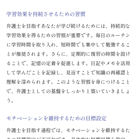
法
自己成長を促進する学習プランの立て方
学習効果を持続させるための習慣
学習成果を具体化するための方法
弁護士を目指すあなたが学び続けるためには、持続的な
法律業界のトレンドを学び続ける術
学習効果を得るための習慣が重要です。毎日のルーチン
キャリアアップに役立つ資格取得の戦略
に学習時間を取り入れ、短時間でも集中して勉強するこ
新しい法律技術の導入とその適応法
とが推奨されます。さらに、定期的に復習の時間を設け
ることで、記憶の定着を促進します。日記やメモを活用
専門家としての信頼を築くための学び方
して学んだことを記録し、見返すことで知識の再確認と
理解を深められます。このような習慣を身につけること
で、弁護士としての基盤をしっかりと築いていきましょ
う。
モチベーションを維持するための目標設定
弁護士を目指す過程では、モチベーションを維持するた